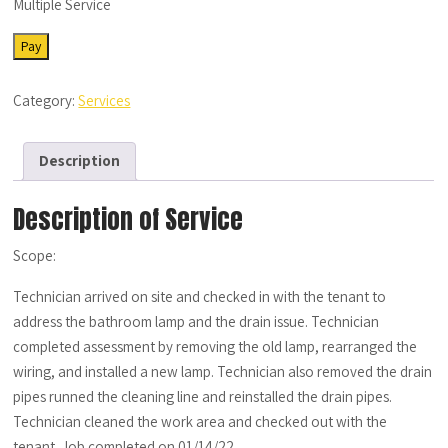
Multiple Service
SRV-
Pay
MS01122022-
01
Category:
Services
quantity
Description
Description of Service
Scope:
Technician arrived on site and checked in with the tenant to
address the bathroom lamp and the drain issue. Technician
completed assessment by removing the old lamp, rearranged the
wiring, and installed a new lamp. Technician also removed the drain
pipes runned the cleaning line and reinstalled the drain pipes.
Technician cleaned the work area and checked out with the
tenant. Job completed on 01/14/22