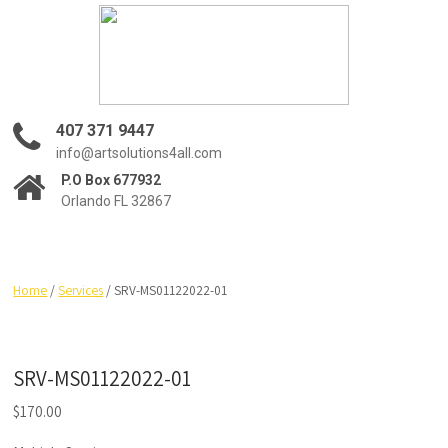
407 371 9447
info@artsolutions4all.com
P.O Box 677932
Orlando FL 32867
Home
/
Services
/ SRV-MS01122022-01
SRV-MS01122022-01
$
170.00