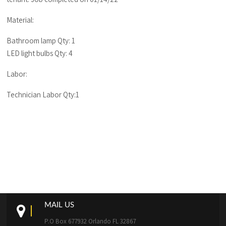
Material:
Bathroom lamp Qty: 1
LED light bulbs Qty: 4
Labor:
Technician Labor Qty:1
MAIL US
P.O Box 677932 Orlando FL 32867