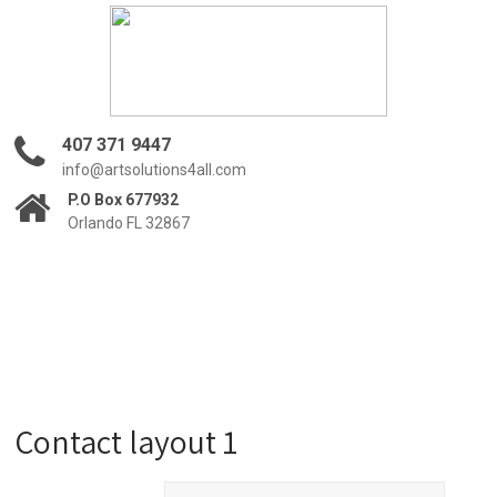
407 371 9447
info@artsolutions4all.com
P.O Box 677932
Orlando FL 32867
Contact layout 1