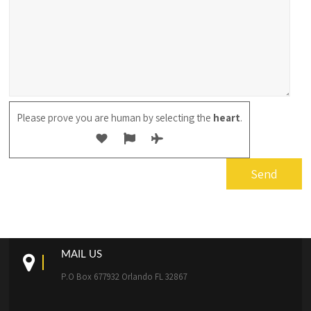
Please prove you are human by selecting the
heart
.
MAIL US
P.O Box 677932 Orlando FL 32867