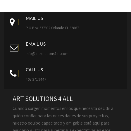
MAIL US
P.O Box 677932 Orlando FL 32867
EMAIL US
info@artsolutions4all.com
CALL US
407 371 9447
ART SOLUTIONS 4 ALL
Cuando surgen momentos en los que necesita decidir a
quién confiar para las necesidades de sus proyectos,
nuestro equipo capacitado y amigable está aquí para
ayudarlo y listo para superar sus expectativas en esos