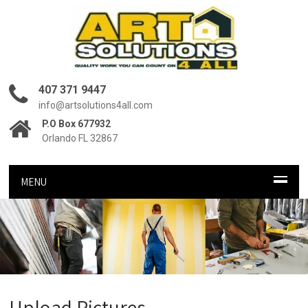
407 371 9447
info@artsolutions4all.com
P.O Box 677932
Orlando FL 32867
MENU
Upload Pictures