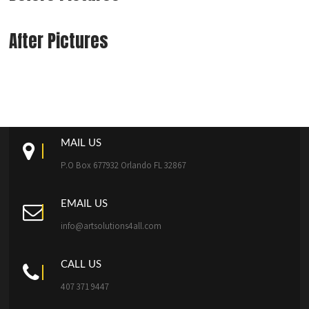
After Pictures
MAIL US
P.O Box 677932 Orlando FL 32867
EMAIL US
info@artsolutions4all.com
CALL US
407 371 9447