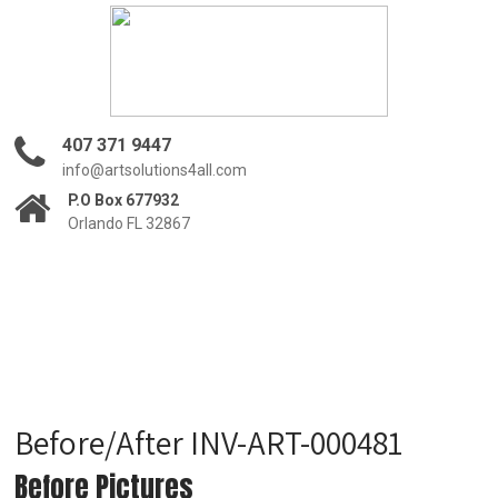
407 371 9447
info@artsolutions4all.com
P.O Box 677932
Orlando FL 32867
Before/After INV-ART-000481
Before Pictures