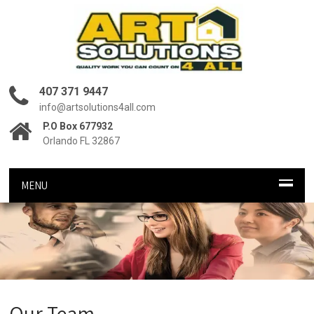
407 371 9447
info@artsolutions4all.com
P.O Box 677932
Orlando FL 32867
MENU
Our Team