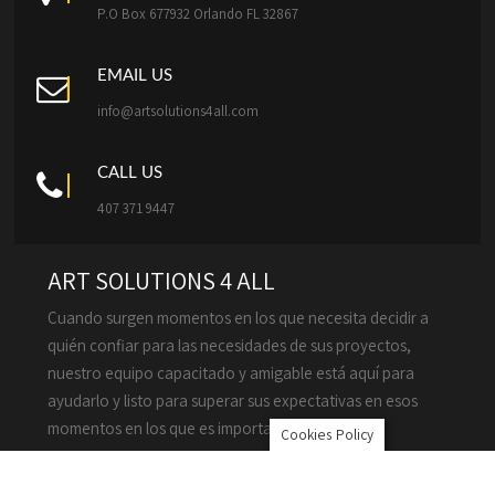
P.O Box 677932 Orlando FL 32867
EMAIL US
info@artsolutions4all.com
CALL US
407 371 9447
ART SOLUTIONS 4 ALL
Cuando surgen momentos en los que necesita decidir a
quién confiar para las necesidades de sus proyectos,
nuestro equipo capacitado y amigable está aquí para
ayudarlo y listo para superar sus expectativas en esos
momentos en los que es importante.
Cookies Policy
NAVEGACIÓN