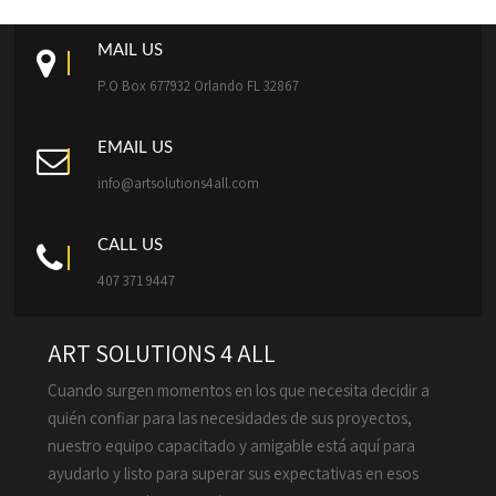
MAIL US
P.O Box 677932 Orlando FL 32867
EMAIL US
info@artsolutions4all.com
CALL US
407 371 9447
ART SOLUTIONS 4 ALL
Cuando surgen momentos en los que necesita decidir a
quién confiar para las necesidades de sus proyectos,
nuestro equipo capacitado y amigable está aquí para
ayudarlo y listo para superar sus expectativas en esos