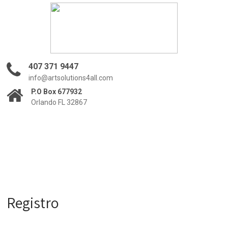
407 371 9447
info@artsolutions4all.com
P.O Box 677932
Orlando FL 32867
Registro