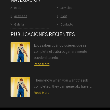
Inicio
Servicios
Acerca de
Blog
Galería
Contacto
PUBLICACIONES RECIENTES
Ellos saben cuándo quieres que se
complete el trabajo, generalmente
pueden hacerlo…
Read More
Them know when you want the job
completed, they can generally have…
Read More