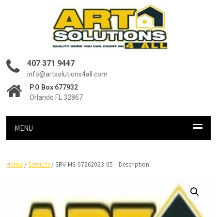
407 371 9447
info@artsolutions4all.com
P.O Box 677932
Orlando FL 32867
MENU
Home
/
Services
/ SRV-MS-07262023-05 – Description