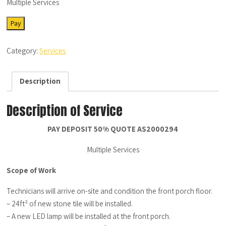
Multiple Services
SRV-
Pay
MS-
07262023-
Category:
Services
05
-
Description
Description
quantity
Description of Service
PAY DEPOSIT 50% QUOTE AS2000294
Multiple Services
Scope of Work
Technicians will arrive on-site and condition the front porch floor.
– 24ft² of new stone tile will be installed.
– A new LED lamp will be installed at the front porch.