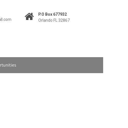
P.O Box 677932
all.com
Orlando FL 32867
tunities