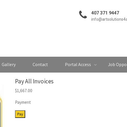
407 371 9447
info@artsolutions4
Gallery
Contact
Portal Access
Job Oppor
Pay All Invoices
$
1,667.00
Payment
Pay
Pay
All
Invoices