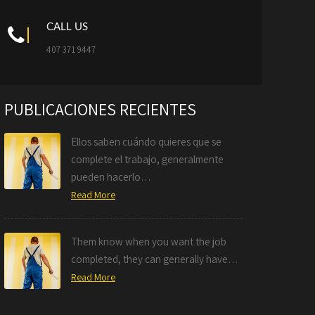
CALL US
407 371 9447
PUBLICACIONES RECIENTES
Ellos saben cuándo quieres que se
complete el trabajo, generalmente
pueden hacerlo…
Read More
Them know when you want the job
completed, they can generally have…
Read More