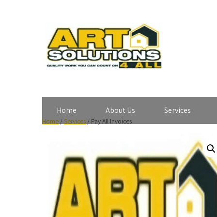
Home
About Us
Services
Home
/
Services
/ Pay All Invoices