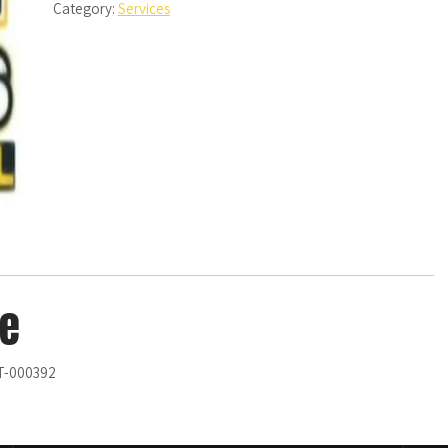
Category:
Services
quantity
ce
RT-000392