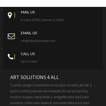
MAIL US
P.O Box 677932 Orlando FL 32867
EMAIL US
info@artsolutions4all.com
CALL US
407 371 9447
ART SOLUTIONS 4 ALL
Cuando surgen momentos en los que necesita decidir a
quién confiar para las necesidades de sus proyectos,
nuestro equipo capacitado y amigable está aquí para
ayudarlo y listo para superar sus expectativas en esos