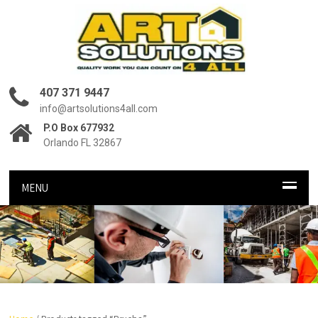
407 371 9447
info@artsolutions4all.com
P.O Box 677932
Orlando FL 32867
MENU