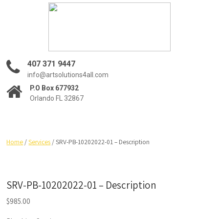
407 371 9447
info@artsolutions4all.com
P.O Box 677932
Orlando FL 32867
Home
/
Services
/ SRV-PB-10202022-01 – Description
SRV-PB-10202022-01 – Description
$
985.00