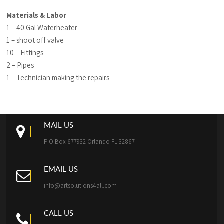
Materials & Labor
1 – 40 Gal Waterheater
1 – shoot off valve
10 – Fittings
2 – Pipes
1 – Technician making the repairs
MAIL US
P.O Box 677932 Orlando FL 32867
EMAIL US
info@artsolutions4all.com
CALL US