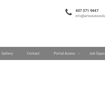
407 371 9447
info@artsolutions4
Gallery
Contact
Portal Access
Job Oppor