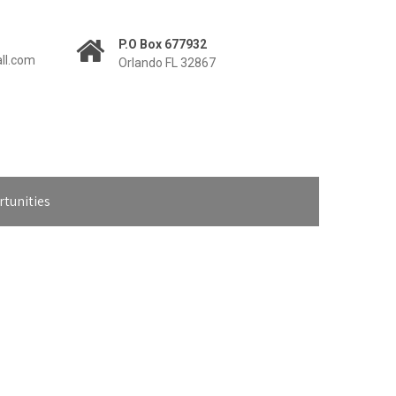
P.O Box 677932
all.com
Orlando FL 32867
tunities