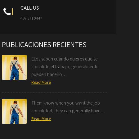
CALL US
407 371 9447
PUBLICACIONES RECIENTES
Ellos saben cuándo quieres que se
complete el trabajo, generalmente
pueden hacerlo…
Read More
Them know when you want the job
completed, they can generally have…
Read More