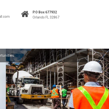
P.O Box 677932
all.com
Orlando FL 32867
tunities