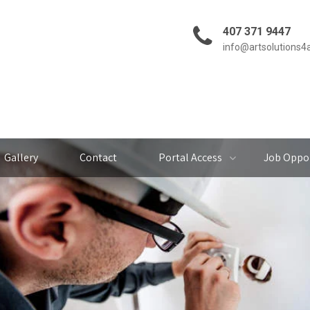
407 371 9447
info@artsolutions4
Gallery
Contact
Portal Access
Job Oppor