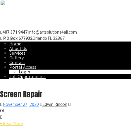
407 371 9447
info@artsolutions4all.com
P.O Box 677932
Orlando FL 32867
Home
About Us
Services
Gallery
Contact
Portal Access
Login
Job Opportunities
Screen Repair
November 27, 2020
Edwin Rincon
Off
+ Read More