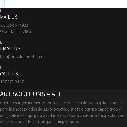
MAIL US
P.O Box 677932
Orlando FL 32867
EMAIL US
info@artsolutions4all.com
CALL US
407 371 9447
ART SOLUTIONS 4 ALL
Cuando surgen momentos en los que necesita decidir a quién confiar
para las necesidades de sus proyectos, nuestro equipo capacitado y
amigable está aquí para ayudarlo y listo para superar sus expectativas
en esos momentos en los que es importante.